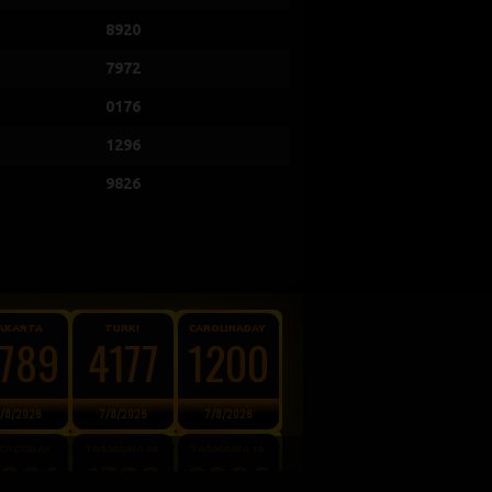
8920
7972
0176
1296
9826
AKARTA
TURKI
CAROLINADAY
789
4177
1200
/8/2026
7/8/2026
7/8/2026
ICAGODAY
TASMANIA 06
TASMANIA 10
981
1733
2366