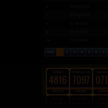
6
02 Aug 2026
7
01 Aug 2026
8
31 Jul 2026
9
30 Jul 2026
10
29 Jul 2026
First
1
2
3
4
5
6
7
SYDNEY
SYDNEY LOTTO
SINGAP
4816
7097
07
6/8/2026
6/8/2026
5/8/20
MAROKO
CHICAGONIGHT
LIBAN
8856
3803
95