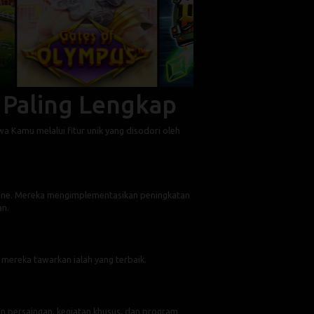
 Paling Lengkap
a Kamu melalui fitur unik yang disodori oleh
line. Mereka mengimplementasikan peningkatan
an.
 mereka tawarkan ialah yang terbaik.