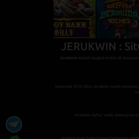
JERUKWIN : Sit
Jerukwin
adalah langkah terkini di dunia p
Semenjak 2010, Situs Jerukwin sudah menempu
ta
Jerukwin daftar selalu dukung besar