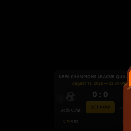
7/8/2026
6/8/2026
6/8/20
TASMANIA 13
TASMANIA 16
FUJIAN 
3964
4991
64
6/8/2026
6/8/2026
6/8/20
E-FOOTBALL F24 ELITE CLUB FRI
August 7, 2026 — 04:45 WIB
0 : 0
Previous
BET NOW
e-Barcelona
e-Li
1.25
0.72
-1.25