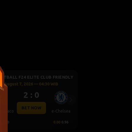
/8/2026
6/8/2026
6/8/2026
TO WUHAN
MALAYSIA
QATAR
883
4549
6642
/8/2026
6/8/2026
6/8/2026
FOOTBALL F24 INTERNATIONAL
FRIENDLY
August 7, 2026 — 04:30 WIB
1 : 0
Next
BET NOW
Italy
e-Argentina
0
-0.82
0.00
0.58