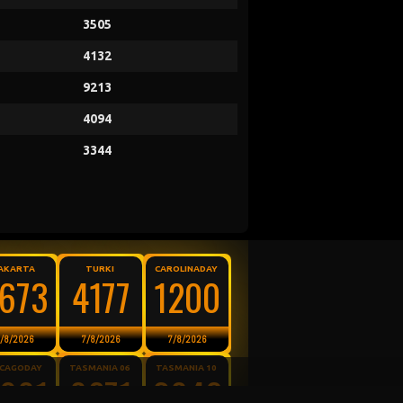
3505
4132
9213
4094
3344
AKARTA
TURKI
CAROLINADAY
673
4177
1200
/8/2026
7/8/2026
7/8/2026
ICAGODAY
TASMANIA 06
TASMANIA 10
981
8271
6840