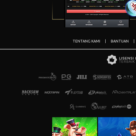
TENTANG KAMI
|
BANTUAN
|