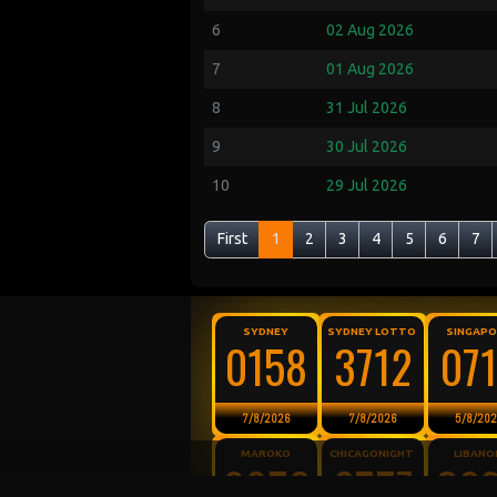
6
02 Aug 2026
7
01 Aug 2026
8
31 Jul 2026
9
30 Jul 2026
10
29 Jul 2026
First
1
2
3
4
5
6
7
SYDNEY
SYDNEY LOTTO
SINGAP
0158
3712
07
7/8/2026
7/8/2026
5/8/20
MAROKO
CHICAGONIGHT
LIBAN
8856
2557
32