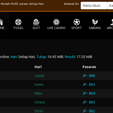
 Profit Jutaan Setiap Hari
Selamat Datang Di Jerukwin Situs Mudah Pr
ME
TOGEL
SLOT
LIVE CASINO
SPORT
SABUNG
ARC
online
, Hari:
Setiap Hari
, Tutup:
16:45 WIB
, Result:
17:20 WIB
Hari
Pasaran
Jumat
JP - 866
Kamis
JP - 865
Rabu
JP - 864
Selasa
JP - 863
Senin
JP - 862