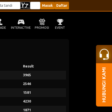
ofit Jutaan Setiap Hari
Masuk
Daftar
ADE
INTERACTIVE
PROMOSI
EVENT
Result
3965
2546
1581
4230
1871