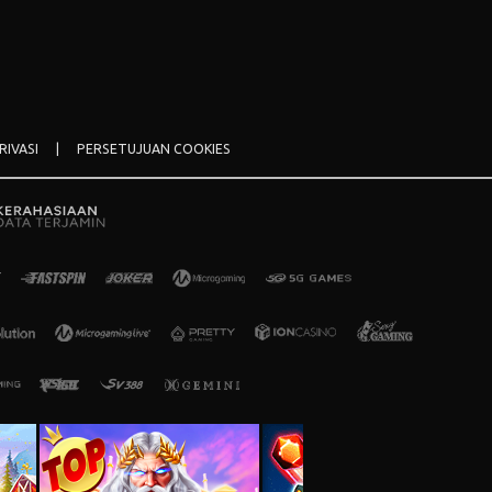
RIVASI
|
PERSETUJUAN COOKIES