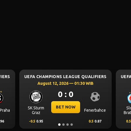
26
7/8/2026
6/8/2026
6/8/2026
6/8/2026
6
12
FUJIAN 15
FUJIAN 20
FUJIAN 23
HK SIANG
TO
81
6692
5397
8241
8867
9
26
7/8/2026
6/8/2026
6/8/2026
7/8/2026
7
IERS
E-FOOTBALL F24 ELITE CLUB FRIENDLY
E-FO
August 7, 2026 — 17:00 WIB
1 : 1
BET NOW
Saint-
e-Tottenham
e-Bayern
e-Ba
oise
Hotspur
Munchen
1.00
0.00
0.83
0.00
0.93
0.0